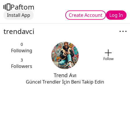
Paftom
Install App
Create Account
Log In
trendavci
0
Following
Follow
3
Followers
Trend Avı
Güncel Trendler İçin Beni Takip Edin