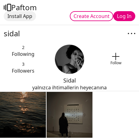
Paftom
Install App
Create Account
Log In
sidal
2
Following
Follow
3
Followers
Sidal
yalnızca ihtimallerin heyecanına