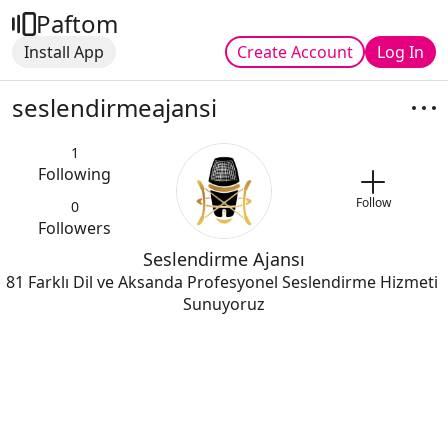
Paftom
Install App
Create Account
Log In
seslendirmeajansi
1
Following
Follow
0
Followers
Seslendirme Ajansı
81 Farklı Dil ve Aksanda Profesyonel Seslendirme Hizmeti 
Sunuyoruz