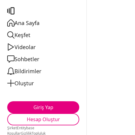
Ana Sayfa
Keşfet
Videolar
Sohbetler
Bildirimler
Oluştur
Giriş Yap
Hesap Oluştur
Şirket
Entitybase
Koşullar
Gizlilik
Topluluk