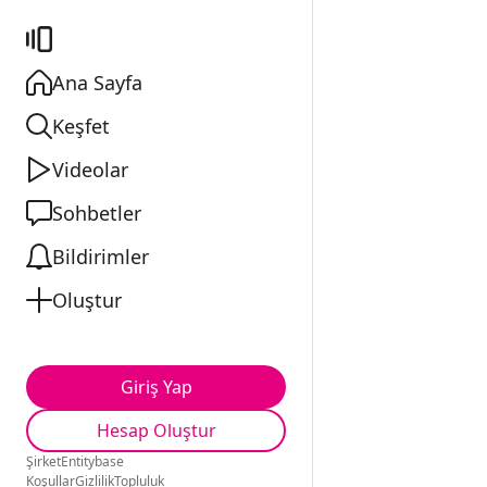
Ana Sayfa
Keşfet
Videolar
Sohbetler
Bildirimler
Oluştur
Giriş Yap
Hesap Oluştur
Şirket
Entitybase
Koşullar
Gizlilik
Topluluk