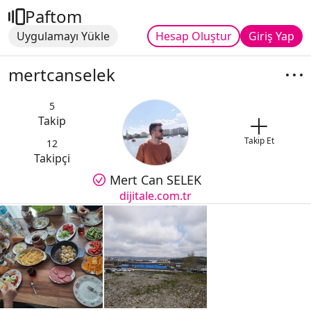
Paftom
Uygulamayı Yükle
Hesap Oluştur
Giriş Yap
mertcanselek
5
Takip
Takip Et
12
Takipçi
Mert Can SELEK
dijitale.com.tr