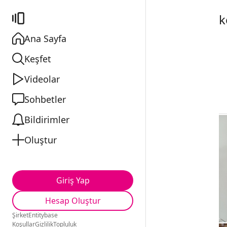
k
Ana Sayfa
Keşfet
Videolar
Sohbetler
Bildirimler
Oluştur
Giriş Yap
Hesap Oluştur
Şirket
Entitybase
Koşullar
Gizlilik
Topluluk