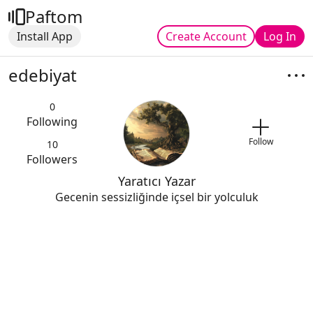
Paftom
Install App
Create Account
Log In
edebiyat
0
Following
Follow
10
Followers
Yaratıcı Yazar
Gecenin sessizliğinde içsel bir yolculuk