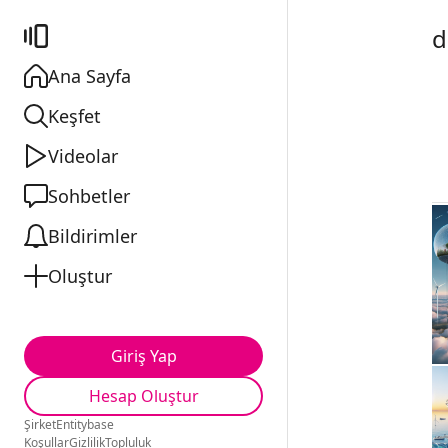
d
Ana Sayfa
Keşfet
Videolar
Sohbetler
Bildirimler
Oluştur
Giriş Yap
Hesap Oluştur
Şirket
Entitybase
Koşullar
Gizlilik
Topluluk