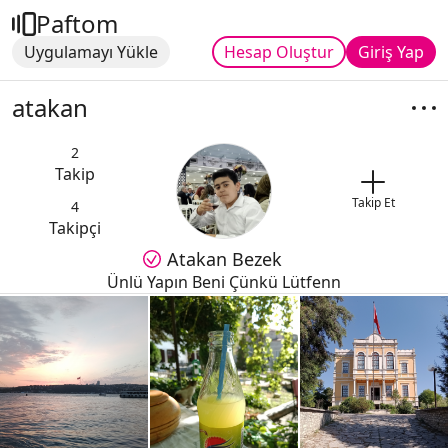
Paftom
Uygulamayı Yükle
Hesap Oluştur
Giriş Yap
atakan
2
Takip
Takip Et
4
Takipçi
Atakan Bezek
Ünlü Yapın Beni Çünkü Lütfenn