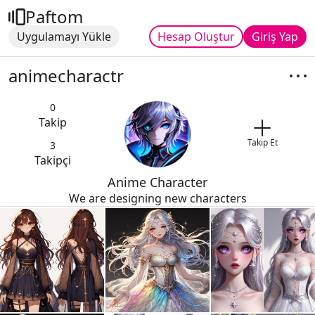
Paftom
Uygulamayı Yükle
Hesap Oluştur
Giriş Yap
animecharactr
0
Takip
Takip Et
3
Takipçi
Anime Character
We are designing new characters